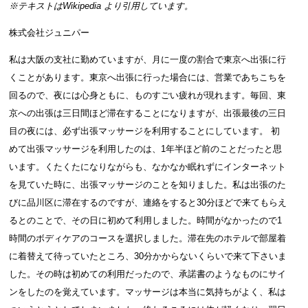
※テキストは
Wikipedia
より引用しています。
株式会社ジュニパー
私は大阪の支社に勤めていますが、月に一度の割合で東京へ出張に行
くことがあります。東京へ出張に行った場合には、営業であちこちを
回るので、夜には心身ともに、ものすごい疲れが現れます。毎回、東
京への出張は三日間ほど滞在することになりますが、出張最後の三日
目の夜には、必ず出張マッサージを利用することにしています。 初
めて出張マッサージを利用したのは、1年半ほど前のことだったと思
います。くたくたになりながらも、なかなか眠れずにインターネット
を見ていた時に、出張マッサージのことを知りました。私は出張のた
びに品川区に滞在するのですが、連絡をすると30分ほどで来てもらえ
るとのことで、その日に初めて利用しました。時間がなかったので1
時間のボディケアのコースを選択しました。滞在先のホテルで部屋着
に着替えて待っていたところ、30分かからないくらいで来て下さいま
した。その時は初めての利用だったので、承諾書のようなものにサイ
ンをしたのを覚えています。マッサージは本当に気持ちがよく、私は