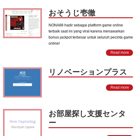
おそうじ壱徹
NONA88 hadir sebagai platform game online
terbaik saat ini yang viral karena menawarkan
bonus jackpot terbesar untuk seluruh pecinta game
online!
Read more
リノベーションプラス
Read more
お部屋探し支援センタ
ー