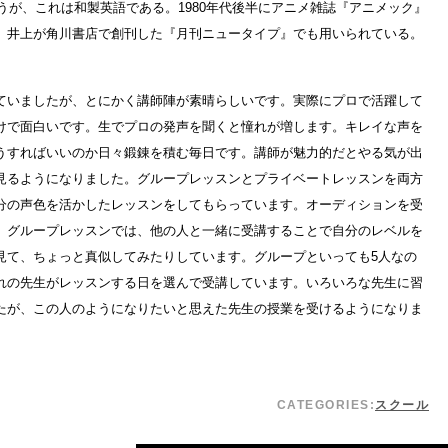
てCVというが、これは和製英語である。1980年代後半にアニメ雑誌『アニメック』
、井上が角川書店で創刊した『月刊ニュータイプ』でも用いられている。
ていましたが、とにかく講師陣が素晴らしいです。実際にプロで活躍して
けで面白いです。生でプロの発声を聞くと憧れが増します。キレイな声を
うすればいいのか日々鍛錬を積む毎日です。講師が魅力的だとやる気が出
見るようになりました。グループレッスンとプライベートレッスンを両方
分の声色を活かしたレッスンをしてもらっています。オーディションを受
。グループレッスンでは、他の人と一緒に受講することで自分のレベルを
見て、ちょっと真似してみたりしています。グループといっても5人なの
れの先生がレッスンする日を選んで受講しています。いろいろな先生に習
たが、この人のようになりたいと思えた先生の授業を受けるようになりま
CATEGORIES:
スクール