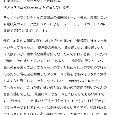
も便宜的に「マッサージ」と呼ばれる。
※テキストは
Wikipedia
より引用しています。
マッサージフランチャイズ加盟店の治療院オーナー募集。失敗しない
安定収入のストック型ビジネスにより、フランチャイズガイドで2年
連続で第1位に選ばれています。
最近、右足の大腿部の膝の少し上辺りが痛いので接骨院に行きマッサ
ージをしてもらった。 整体師の先生も「膝が痛いとか腰が痛いとい
う人は多いが中途半端な位置が痛くなったんですね」と言っていたの
で確かにその通りと思いました。 ある人に「接骨院に行くといいよ
私も何回か通って治してもらったので」と勧められたので初めて行っ
てみたが、電磁波を利用したマッサージで最初はもみほぐされて気持
ちよくなり寝てしまいそうになりました。 それからストレッチをし
てもらったが、これが体が硬いのと足が痛いので苦痛で痛いのなんの
と言う感じでした。 最後にマッサをージしてほぐしてもらい終了で
す。 料金は「ここが痛いと言うと保険がおりるそうで、何も言わず
にマッサージをしてもらう人は保険がおりないそうです。初診料込み
で１５００円とそれほど高い値段ではなく、次回は１０００円で三回