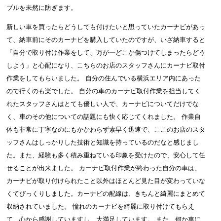
ブルを未然に防ぎます。
新しい車を買ったらどうしても付けたいと思っていたカーナビがあっ
て、納車前にそのカーナビを購入していたのですが、いざ納車すると
「自分で取り付け作業をして、万が一どこか傷つけてしまったらどう
しよう」と心配になり、こちらのお店のスタッフさんにカーナビ取付
作業をしてもらいました。 自分の住んでいる横浜エリア内にあった
ので行くのも楽でした。 自分の車のカーナビ取付作業を担当してく
れたスタッフさんはとても優しい人で、カーナビについてだけでな
く、車のその他についての話題にも快く応じてくれました。 作業自
体も非常に丁寧なのにもかかわらず素早く迅速で、ここのお店のスタ
ッフさんはしっかりした技術と知識を持っているのだなと感じまし
た。また、経験も多く積み重ねている印象を受けたので、安心して任
せることが出来ました。 カーナビ取付作業が終わった自分の車は、
カーナビが取り付けられたこと以外はほとんど見た目が変わっていな
くてびっくりしました。カーナビの配線は、きちんと綺麗にまとめて
収納されていました。 憧れのカーナビを綺麗に取り付けてもらえ
て、心から感謝していますし、大満足しています。 また、何か車に