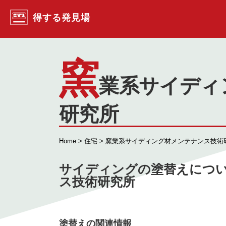
コンテンツへスキップ
得する発見場
窯
業系サイディ
研究所
Home
>
住宅
> 窯業系サイディング材メンテナンス技術
サイディングの塗替えにつ
ス技術研究所
塗替えの関連情報