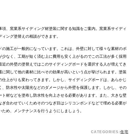
事項、窯業系サイディング材塗装に関する知識をご案内。窯業系サイディ
ディング塗替えの相談ができます。
ドの施工が一般的になっています。これは、外壁に対して様々な素材のボ
が少なく、工期が短く済む上に費用も安く上がるのでこの工法が多く採用
最近の外壁の塗替えではこのサイディングボードを選択する人が増えてき
護に関して他の素材に比べその効果が高いという点が挙げられます。塗装
の仕上がりも変わってきます。しかし、サイディングボードは、あらかじ
く、防水性や太陽光などのダメージから外壁を保護します。しかし、その
ート材などを塗布し防水性を向上させる必要があります。また、大きな壁
なぎ合わせていくためそのつなぎ目はシリコンボンドなどで埋める必要が
いため、メンテナンスを行うようにしましょう。
CATEGORIES:
住宅