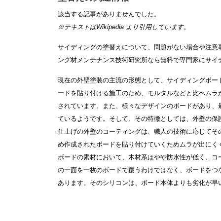
該当する記事がありませんでした。
※テキストは
Wikipedia
より引用しています。
サイディングの塗替えについて、問題がない場合や注意
ング材メンテナンス技術研究所なら無料で専門家にサイ
現在の外壁塗装の主流の形態として、サイディングボー
ードを貼り付ける施工のため、モルタルなどと比べムラ
されています。また、様々なデザインのボードがあり、
ているようです。そして、その特徴としては、外壁の保
仕上げの外壁のコーティングは、職人の技術に応じてそ
め作成されたボードを貼り付けていくためムラが出にく
ボードの素材において、木材系はやや防水性が低く、コ
の一面を一枚のボードで覆うわけではなく、ボードをつ
あります。そのシリコンは、ボード本体よりも劣化が早