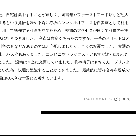
た。自宅は集中することが難しく、図書館やファーストフード店など他人
するという覚悟を決める為に赤坂のレンタルオフィスを自習室として利用
利用して勉強する計画を立てたため、交通のアクセスが良くて設備の充実
スに行きつきました。 利点は数多くあったのですが、一番のメリットはと
社等の音などがあるのではと心配しましたが、全くの杞憂でした。 交通の
る上、バス停もありました。コンビニやドラッグストアもすぐ近くにあった
でした。 設備は本当に充実していました。机や椅子はもちろん、プリンタ
ていた為、快適に勉強することができました。 最終的に資格合格を達成で
理由の大きな一因だと考えています。
CATEGORIES:
ビジネス