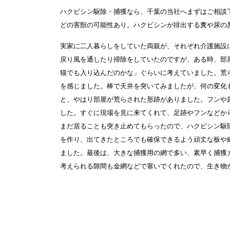
ハクビシン駆除・捕獲なら、千葉の当社へまずはご相談
どの害獣の可能性あり。ハクビシンが排出する糞や尿の
実家に二人暮らしをしていた両親が、それぞれ介護施設
戻り風を通したり掃除をしていたのですが、ある時、部
猫でも入り込んだのかな」ぐらいに考えていました。荒
を感じました。棒で天井を突いてみましたが、何の変化
と、やはり部屋が荒らされた形跡がありました。フンや
した。すぐに現場を見に来てくれて、足跡やフンなどか
まだ居ることも突き止めてもらったので、ハクビシン駆
を作り、出てきたところでも確保できるよう頑丈な板や
ました。最後は、大きな捕獲用の網で多い、素早く捕獲
考えられる隙間も金網などで塞いでくれたので、生き物