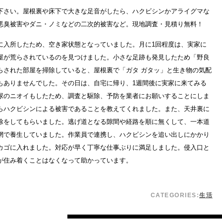
下さい。屋根裏や床下で大きな足音がしたら、ハクビシンかアライグマな
悪臭被害やダニ・ノミなどの二次的被害など。現地調査・見積り無料！
に入所したため、空き家状態となっていました。月に1回程度は、実家に
屋が荒らされているのを見つけました。小さな足跡も発見したため「野良
らされた部屋を掃除していると、屋根裏で「ガタ ガタッ」と生き物の気配
もありませんでした。その日は、自宅に帰り、1週間後に実家に来てみる
尿のニオイもしたため、調査と駆除、予防を業者にお願いすることにしま
らハクビシンによる被害であることを教えてくれました。また、天井裏に
除をしてもらいました。逃げ道となる隙間や経路を順に無くして、一本道
網で養生していました。作業員で連携し、ハクビシンを追い出しにかかり
カゴに入れました。対応が早く丁寧な仕事ぶりに満足しました。侵入口と
が住み着くことはなくなって助かっています。
CATEGORIES:
生活