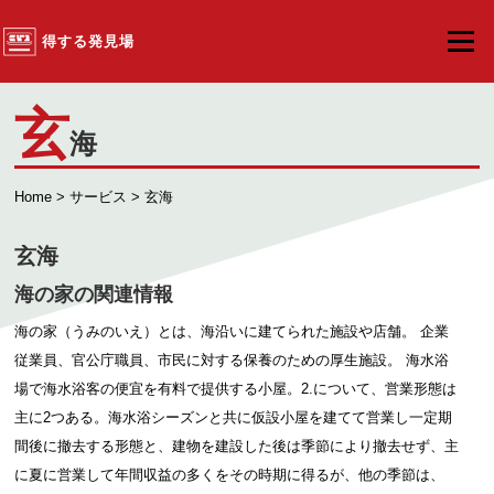
コンテンツへスキップ
得する発見場
メニュ
玄
海
Home
>
サービス
> 玄海
玄海
海の家の関連情報
海の家（うみのいえ）とは、海沿いに建てられた施設や店舗。 企業
従業員、官公庁職員、市民に対する保養のための厚生施設。 海水浴
場で海水浴客の便宜を有料で提供する小屋。2.について、営業形態は
主に2つある。海水浴シーズンと共に仮設小屋を建てて営業し一定期
間後に撤去する形態と、建物を建設した後は季節により撤去せず、主
に夏に営業して年間収益の多くをその時期に得るが、他の季節は、