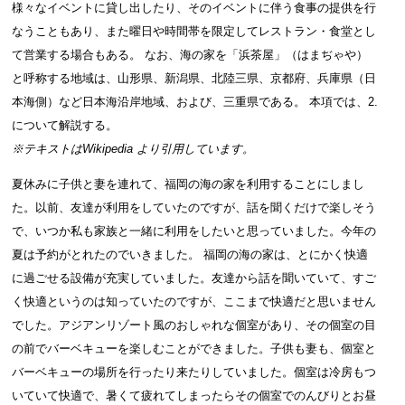
様々なイベントに貸し出したり、そのイベントに伴う食事の提供を行
なうこともあり、また曜日や時間帯を限定してレストラン・食堂とし
て営業する場合もある。 なお、海の家を「浜茶屋」（はまぢゃや）
と呼称する地域は、山形県、新潟県、北陸三県、京都府、兵庫県（日
本海側）など日本海沿岸地域、および、三重県である。 本項では、2.
について解説する。
※テキストは
Wikipedia
より引用しています。
夏休みに子供と妻を連れて、福岡の海の家を利用することにしまし
た。以前、友達が利用をしていたのですが、話を聞くだけで楽しそう
で、いつか私も家族と一緒に利用をしたいと思っていました。今年の
夏は予約がとれたのでいきました。 福岡の海の家は、とにかく快適
に過ごせる設備が充実していました。友達から話を聞いていて、すご
く快適というのは知っていたのですが、ここまで快適だと思いません
でした。アジアンリゾート風のおしゃれな個室があり、その個室の目
の前でバーベキューを楽しむことができました。子供も妻も、個室と
バーベキューの場所を行ったり来たりしていました。個室は冷房もつ
いていて快適で、暑くて疲れてしまったらその個室でのんびりとお昼