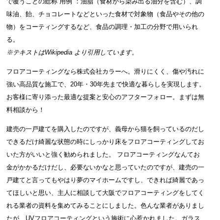
で覆うことの総称 用例 ：油脂（食材から染み出る油分を含む）、調
味油、飴、チョコレートなどといった食材で対象物（食品やその他の
物）をコーティングするなど、食品の調理・加工の分野で用いられ
る。
※テキストは
Wikipedia
より引用しています。
フロアコーティングなら株式会社カラーへ。滑りにくく、傷や汚れに
強い高品質な施工で、20年・30年先まで快適な暮らしを実現します。
お客様に寄り添った最適な提案と安心のアフターフォロー。まずは無
料相談から！
建売の一戸建てを購入したのですが、義母から猫を飼っているのだし
できるだけ綺麗な状態の時にしっかり床をフロアコーティングしてお
いた方がいいと強く勧められました。 フロアコーティングなんてお
金がかかるだけだし、必要ないかなと思っていたのですが、建売の一
戸建てと言ってもやはり夢のマイホームですし、できれば綺麗であっ
てほしいと思い、主人に相談して大阪でフロアコーティングをしてく
れる業者の資料を集めてみることにしました。色んな業者がありまし
たが、UVフロアコーティングという施術に心惹かれました。ガラス