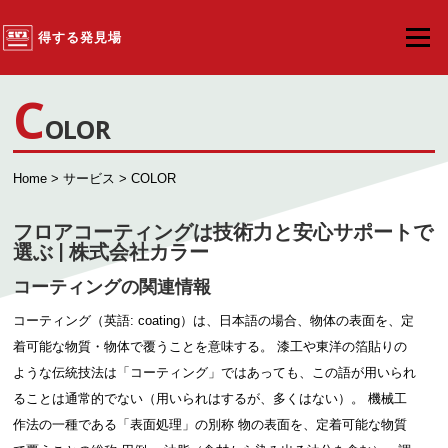
コンテンツへスキップ
得する発見場
メニュ
C
OLOR
Home
>
サービス
> COLOR
フロアコーティングは技術力と安心サポートで
選ぶ | 株式会社カラー
コーティングの関連情報
コーティング（英語: coating）は、日本語の場合、物体の表面を、定
着可能な物質・物体で覆うことを意味する。 漆工や東洋の箔貼りの
ような伝統技法は「コーティング」ではあっても、この語が用いられ
ることは通常的でない（用いられはするが、多くはない）。 機械工
作法の一種である「表面処理」の別称 物の表面を、定着可能な物質