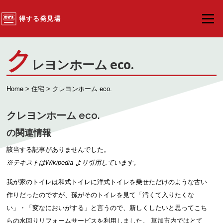
コンテンツへスキップ
得する発見場
メニュ
ク
レヨンホーム eco.
Home
>
住宅
> クレヨンホーム eco.
クレヨンホーム eco.
の関連情報
該当する記事がありませんでした。
※テキストは
Wikipedia
より引用しています。
我が家のトイレは和式トイレに洋式トイレを乗せただけのような古い
作りだったのですが、孫がそのトイレを見て「汚くて入りたくな
い」・「変なにおいがする」と言うので、新しくしたいと思ってこち
らの水回りリフォームサービスを利用しました。 草加市内ではとて