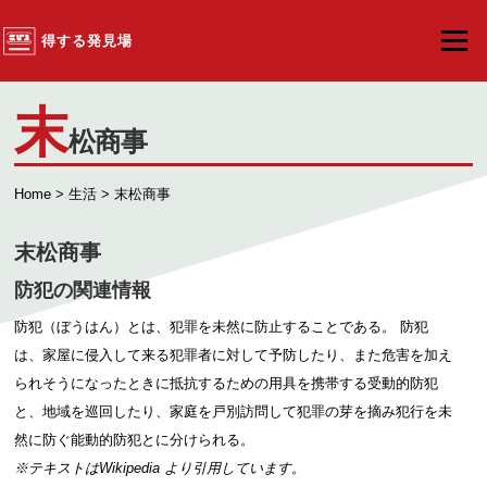
コンテンツへスキップ
得する発見場
メニュ
末
松商事
Home
>
生活
> 末松商事
末松商事
防犯の関連情報
防犯（ぼうはん）とは、犯罪を未然に防止することである。 防犯
は、家屋に侵入して来る犯罪者に対して予防したり、また危害を加え
られそうになったときに抵抗するための用具を携帯する受動的防犯
と、地域を巡回したり、家庭を戸別訪問して犯罪の芽を摘み犯行を未
然に防ぐ能動的防犯とに分けられる。
※テキストは
Wikipedia
より引用しています。