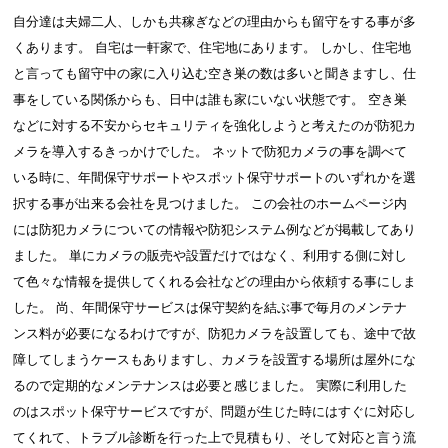
自分達は夫婦二人、しかも共稼ぎなどの理由からも留守をする事が多
くあります。 自宅は一軒家で、住宅地にあります。 しかし、住宅地
と言っても留守中の家に入り込む空き巣の数は多いと聞きますし、仕
事をしている関係からも、日中は誰も家にいない状態です。 空き巣
などに対する不安からセキュリティを強化しようと考えたのが防犯カ
メラを導入するきっかけでした。 ネットで防犯カメラの事を調べて
いる時に、年間保守サポートやスポット保守サポートのいずれかを選
択する事が出来る会社を見つけました。 この会社のホームページ内
には防犯カメラについての情報や防犯システム例などが掲載してあり
ました。 単にカメラの販売や設置だけではなく、利用する側に対し
て色々な情報を提供してくれる会社などの理由から依頼する事にしま
した。 尚、年間保守サービスは保守契約を結ぶ事で毎月のメンテナ
ンス料が必要になるわけですが、防犯カメラを設置しても、途中で故
障してしまうケースもありますし、カメラを設置する場所は屋外にな
るので定期的なメンテナンスは必要と感じました。 実際に利用した
のはスポット保守サービスですが、問題が生じた時にはすぐに対応し
てくれて、トラブル診断を行った上で見積もり、そして対応と言う流