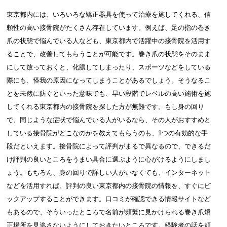
東京都内には、いろいろな矯正器具を使って治療を施してくれる、信
頼性の高い接骨院がたくさん存在しています。例えば、足の指の巻き
爪の状態で悩んでいる人なども、東京都内で活躍中の接骨院を活用す
ることで、改善してもらうことが可能です。巻き爪の状態をそのまま
にして放っておくと、化膿してしまったり、スポーツなどをしている
際にも、怪我の原因になってしまうことがあるでしょう。そうなるこ
とを未然に防ぐといった意味でも、早い段階でレベルの高い施術を施
してくれる東京都内の接骨院を探した方が無難です。もし身の回り
で、同じような症状で悩んでいる人がいるなら、その人がおすすめと
している接骨院がどこなのかを教えてもらうのも、1つの有効的な手
段だといえます。接骨院によって評判がまるで異なるので、できるだ
け評判の良いところをうまい具合に選ぶように心がけるようにしまし
ょう。もちろん、身の回りで詳しい人がいなくても、インターネット
などを活用すれば、評判の良い東京都内の接骨院の情報を、すぐにピ
ックアップすることができます。口コミが確認できる情報サイトなど
もあるので、そういったところで名前が頻繁に見かけられる巻き爪矯
正場所を見逃さないようにしておきたいところです。経験者の話を頼