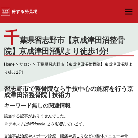
コンテンツへスキップ
得する発見場
メニュ
千
葉県習志野市【京成津田沼整骨
院】京成津田沼駅より徒歩1分!
Home
>
サロン
> 千葉県習志野市【京成津田沼整骨院】京成津田沼駅よ
り徒歩1分!
習志野市で整骨院なら手技中心の施術を行う京
成津田沼整骨院 | 技術力
キーワード無しの関連情報
該当する記事がありませんでした。
※テキストは
Wikipedia
より引用しています。
交通事故治療やスポーツ診療、腰痛や肩こりなどの整体メニューや骨