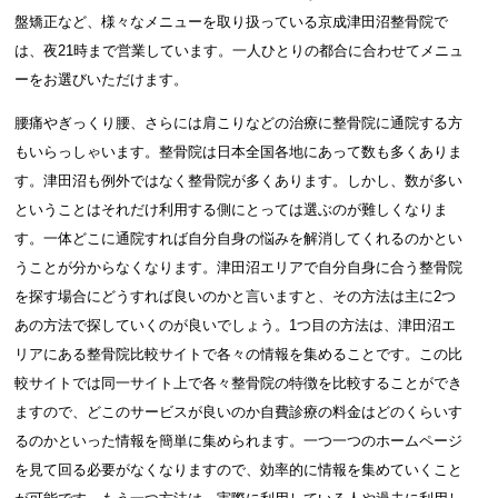
盤矯正など、様々なメニューを取り扱っている京成津田沼整骨院で
は、夜21時まで営業しています。一人ひとりの都合に合わせてメニュ
ーをお選びいただけます。
腰痛やぎっくり腰、さらには肩こりなどの治療に整骨院に通院する方
もいらっしゃいます。整骨院は日本全国各地にあって数も多くありま
す。津田沼も例外ではなく整骨院が多くあります。しかし、数が多い
ということはそれだけ利用する側にとっては選ぶのが難しくなりま
す。一体どこに通院すれば自分自身の悩みを解消してくれるのかとい
うことが分からなくなります。津田沼エリアで自分自身に合う整骨院
を探す場合にどうすれば良いのかと言いますと、その方法は主に2つ
あの方法で探していくのが良いでしょう。1つ目の方法は、津田沼エ
リアにある整骨院比較サイトで各々の情報を集めることです。この比
較サイトでは同一サイト上で各々整骨院の特徴を比較することができ
ますので、どこのサービスが良いのか自費診療の料金はどのくらいす
るのかといった情報を簡単に集められます。一つ一つのホームページ
を見て回る必要がなくなりますので、効率的に情報を集めていくこと